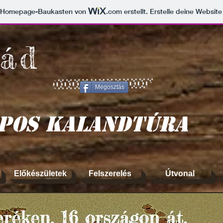
m Homepage-Baukasten von
.com
erstellt. Erstelle deine Websit
ád
Megosztás
apos kalandtúra
Előkészületek
Felszerelés
Útvonal