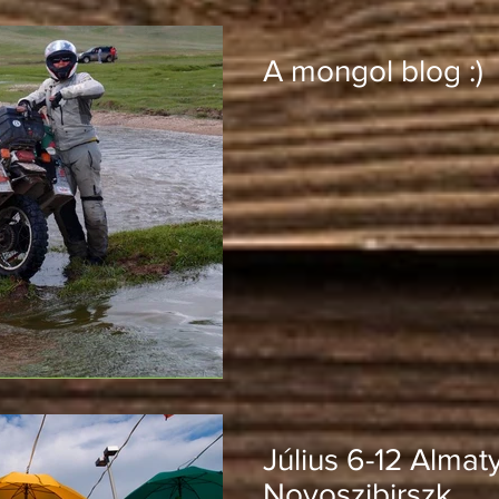
A mongol blog :)
Július 6-12 Almaty
Novoszibirszk