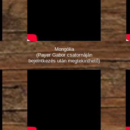
Mongólia
(Payer Gabor csatornáján
bejelntkezés után megtekinthető)