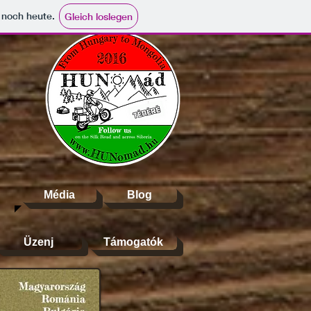
e noch heute.
Gleich loslegen
Média
Blog
Üzenj
Támogatók