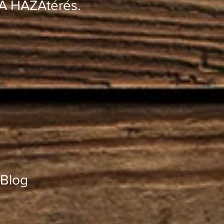
 A HAZAtérés.
Blog